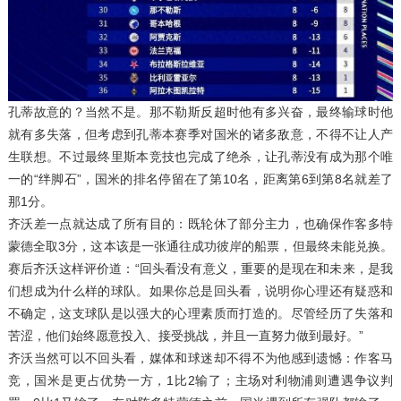
孔蒂故意的？当然不是。那不勒斯反超时他有多兴奋，最终输球时他
就有多失落，但考虑到孔蒂本赛季对国米的诸多敌意，不得不让人产
生联想。不过最终里斯本竞技也完成了绝杀，让孔蒂没有成为那个唯
一的“绊脚石”，国米的排名停留在了第10名，距离第6到第8名就差了
那1分。
齐沃差一点就达成了所有目的：既轮休了部分主力，也确保作客多特
蒙德全取3分，这本该是一张通往成功彼岸的船票，但最终未能兑换。
赛后齐沃这样评价道：“回头看没有意义，重要的是现在和未来，是我
们想成为什么样的球队。如果你总是回头看，说明你心理还有疑惑和
不确定，这支球队是以强大的心理素质而打造的。尽管经历了失落和
苦涩，他们始终愿意投入、接受挑战，并且一直努力做到最好。”
齐沃当然可以不回头看，媒体和球迷却不得不为他感到遗憾：作客马
竞，国米是更占优势一方，1比2输了；主场对利物浦则遭遇争议判