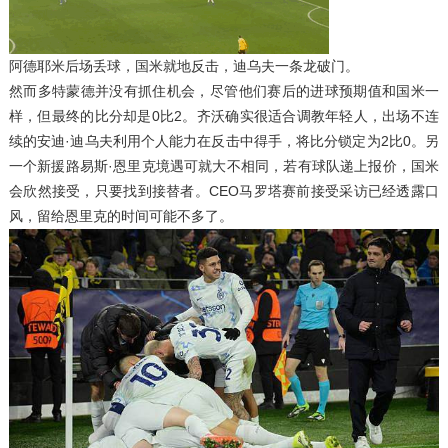
阿德耶米后场丢球，国米就地反击，迪乌夫一条龙破门。
然而多特蒙德并没有抓住机会，尽管他们赛后的进球预期值和国米一
样，但最终的比分却是0比2。齐沃确实很适合调教年轻人，出场不连
续的安迪·迪乌夫利用个人能力在反击中得手，将比分锁定为2比0。另
一个新援路易斯·恩里克境遇可就大不相同，若有球队递上报价，国米
会欣然接受，只要找到接替者。CEO马罗塔赛前接受采访已经透露口
风，留给恩里克的时间可能不多了。