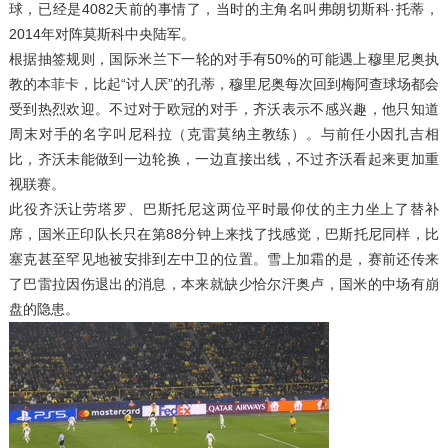
球，已经是4082天前的事情了，当时的主角名叫弗朗切斯科·托蒂，
2014年对阵莫斯科中央陆军。
根据抽签规则，国际米兰下一轮的对手有50%的可能遇上穆里尼奥执
教的本菲卡，比起“讨人厌”的孔蒂，穆里尼奥每次回到梅阿查球场都会
受到热烈欢迎。不过对于欧冠的对手，齐沃表示不感兴趣，他只知道
周末对手的名字叫尼科拉（克雷莫纳主教练）。与前任小因扎吉相
比，齐沃未能做到一边轮换，一边直接出线，不过齐沃看起来更加重
视联赛。
此役齐沃让劳塔罗、巴斯托尼这两位平时最仰仗的主力坐上了替补
席，国米正印队长只在第88分钟上来找了找感觉，巴斯托尼同样，比
塞克甚至罕见地被安排到左中卫的位置。雪上加霜的是，赛前还传来
了巴雷拉因伤退出的消息，本来就缺少恰尔汗奥卢，国米的中场有崩
盘的隐患。