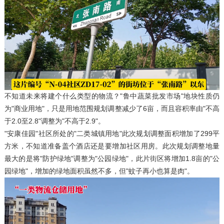
不知道未来将建个什么类型的物流？"鲁中蔬菜批发市场"地块性质仍
为"商业用地"，只是用地范围规划调整减少了6亩，而且容积率由"不高
于2.0至2.8"调整为"不高于2.9"。
"安康佳园"社区所处的"二类城镇用地"此次规划调整面积增加了299平
方米，不知道准备盖个酒店还是要增加社区用房。此次规划调整地量
最大的是将"防护绿地"调整为"公园绿地"，此片街区将增加1.8亩的"公
园绿地"，增加的绿地面积虽然不多，但"蚊子再小也算是肉"。