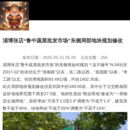
淄博张店“鲁中蔬菜批发市场”东侧局部地块规划修改
发布日期：2025-05-21 05:29 点击次数：256
淄博张店"鲁中蔬菜批发市场"的东侧将如何规划？这片编号"N-04社区
ZD17-02"的街坊位于"张南路"以东，东二路以西，"昌国路"以南，"考
工路"以北。街坊用地面积93.49公顷，约合1402.35亩。
此次局部地块规划修改涉及到其中的349.05亩，其中位于立交桥南部
这块地地界范围下调至27.9亩。地块性质由"商业用地"修改为"一类物
流仓储用地"，容积率由"不高于2.0至2.8"调整为"不低于1.0"，建筑系
数不低于40%，绿地率由"不低于25%"调整为"不高于15%"。